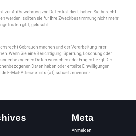
cht zur Aufbewahrung von Daten kollidiert, haben Sie Anrecht
ten werden, sollten sie für Ihre Zweckbestimmung nicht mehr
gsfristen gibt, gelöscht.
uchsrecht Gebrauch machen und der Verarbeitung ihrer
en. Wenn Sie eine Berichtigung, Sperrung, Löschung oder
personenbezogenen Daten wünschen oder Fragen bezgl. Der
onenbezogenen Daten haben oder erteilte Einwilligungen
nde E-Mail-Adresse: info (at) schuetzenverein-
chives
Meta
Anmelden