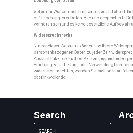
Löschung von Daten
Sofern Ihr Wunsch nicht mit einer gesetzlichen Pfli
auf Löschung Ihrer Daten. Von uns gespeicherte Da
vonnöten sein und es keine gesetzliche Aufbewahrun
Widerspruchsrecht
Nutzer dieser Webseite können von Ihrem Widerspr
personenbezogenen Daten zu jeder Zeit widersprech
Auskunft über die zu Ihrer Person gespeicherten 
Erhebung, Verarbeitung oder Verwendung Ihrer pers
widerrufen möchten, wenden Sie sich bitte an folge
oberlinxweiler.de
Search
Ar
Search
for: